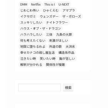
DMM
Netflix
This is I
U-NEXT
じわじわ怖い
ひゃくえむ
アマプラ
イクサガミ
ウェンズデー
ザ・ボローズ
スッキリしたい
ナイトフラワー
ハウス・オブ・ザ・ドラゴン
ハラハラしたい
三体
九条の大罪
何も考えたくない
刺激がほしい
地獄に堕ちるわよ
外道の歌
大洪水
幸せカナコの殺し屋生活
構造系作品
泣きたい時
笑いたい時
胸が苦しい
解釈が分かれる
関係性が複雑
検索