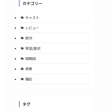
カテゴリー
キャスト
レビュー
原作
実話/歴史
相関図
考察
雑記
タグ