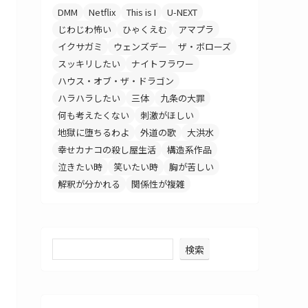
DMM
Netflix
This is I
U-NEXT
じわじわ怖い
ひゃくえむ
アマプラ
イクサガミ
ウェンズデー
ザ・ボローズ
スッキリしたい
ナイトフラワー
ハウス・オブ・ザ・ドラゴン
ハラハラしたい
三体
九条の大罪
何も考えたくない
刺激がほしい
地獄に堕ちるわよ
外道の歌
大洪水
幸せカナコの殺し屋生活
構造系作品
泣きたい時
笑いたい時
胸が苦しい
解釈が分かれる
関係性が複雑
検索