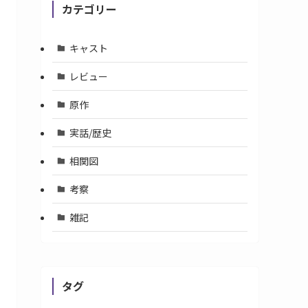
カテゴリー
キャスト
レビュー
原作
実話/歴史
相関図
考察
雑記
タグ