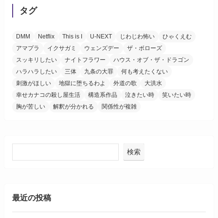
タグ
DMM
Netflix
This is I
U-NEXT
じわじわ怖い
ひゃくえむ
アマプラ
イクサガミ
ウェンズデー
ザ・ボローズ
スッキリしたい
ナイトフラワー
ハウス・オブ・ザ・ドラゴン
ハラハラしたい
三体
九条の大罪
何も考えたくない
刺激がほしい
地獄に堕ちるわよ
外道の歌
大洪水
幸せカナコの殺し屋生活
構造系作品
泣きたい時
笑いたい時
胸が苦しい
解釈が分かれる
関係性が複雑
検索
最近の投稿