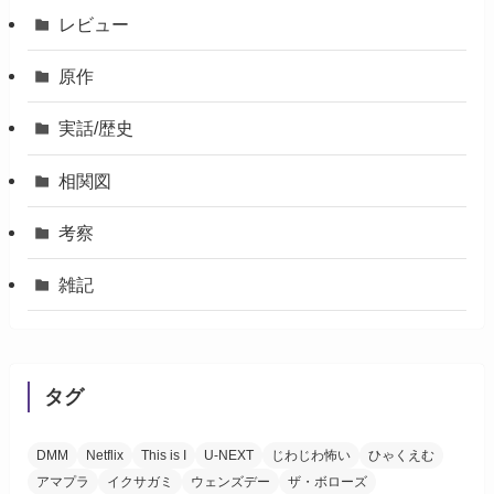
た
レビュー
は
メ
ッ
原作
セ
ー
実話/歴史
ジ
相関図
考察
雑記
タグ
DMM
Netflix
This is I
U-NEXT
じわじわ怖い
ひゃくえむ
アマプラ
イクサガミ
ウェンズデー
ザ・ボローズ