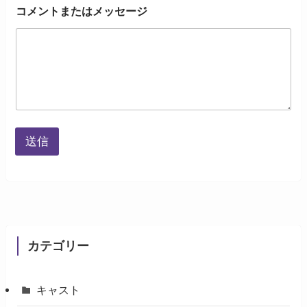
コ
コメントまたはメッセージ
メ
ン
ト
ま
た
は
メ
ッ
セ
ー
送信
ジ
メ
ー
ル
ア
ド
レ
ス
カテゴリー
コ
メ
ン
ト
キャスト
ま