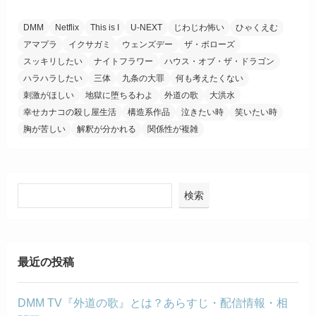
DMM
Netflix
This is I
U-NEXT
じわじわ怖い
ひゃくえむ
アマプラ
イクサガミ
ウェンズデー
ザ・ボローズ
スッキリしたい
ナイトフラワー
ハウス・オブ・ザ・ドラゴン
ハラハラしたい
三体
九条の大罪
何も考えたくない
刺激がほしい
地獄に堕ちるわよ
外道の歌
大洪水
幸せカナコの殺し屋生活
構造系作品
泣きたい時
笑いたい時
胸が苦しい
解釈が分かれる
関係性が複雑
検索
最近の投稿
DMM TV『外道の歌』とは？あらすじ・配信情報・相