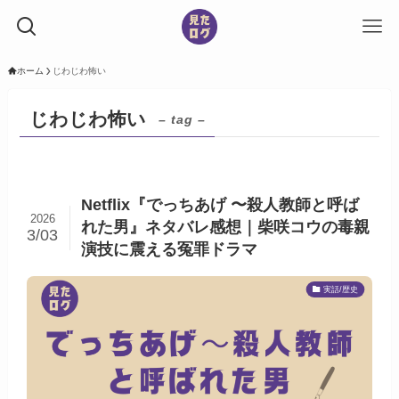
ホーム
じわじわ怖い
じわじわ怖い
– tag –
Netflix『でっちあげ 〜殺人教師と呼ば
2026
れた男』ネタバレ感想｜柴咲コウの毒親
3/03
演技に震える冤罪ドラマ
実話/歴史