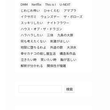
DMM
Netflix
This is I
U-NEXT
じわじわ怖い
ひゃくえむ
アマプラ
イクサガミ
ウェンズデー
ザ・ボローズ
スッキリしたい
ナイトフラワー
ハウス・オブ・ザ・ドラゴン
ハラハラしたい
三体
九条の大罪
何も考えたくない
刺激がほしい
地獄に堕ちるわよ
外道の歌
大洪水
幸せカナコの殺し屋生活
構造系作品
泣きたい時
笑いたい時
胸が苦しい
解釈が分かれる
関係性が複雑
検索