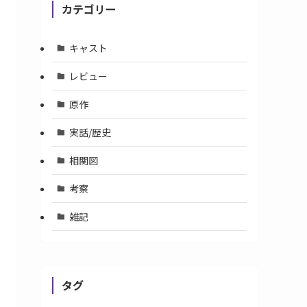
カテゴリー
キャスト
レビュー
原作
実話/歴史
相関図
考察
雑記
タグ