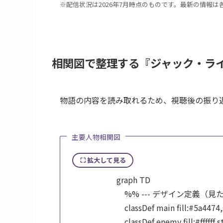
※配信状況は2026年7月時点のものです。最新の情報
相関図で整理する『ジャック・ラ
物語の内容を読み取れるため、視聴後の振り
主要人物相関図
⛶ 拡大して見る
        graph TD

            %% --- デザイン定義（見たログ専用） ---

            classDef main fill:#5a4474,stroke:none,color:#ffffff,font-weight:bold;

            classDef enemy fill:#ffffff,stroke:#9E2A2B,stroke-width:1.5px,color:#333;
