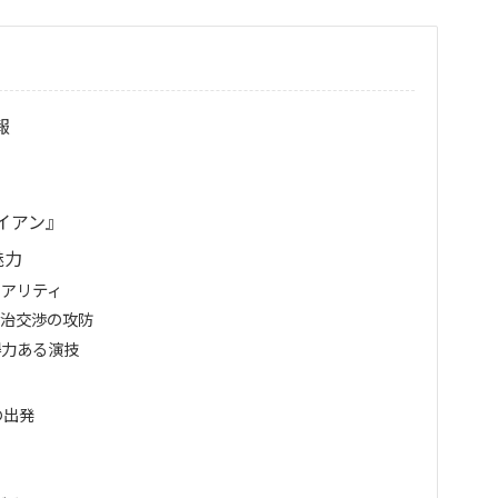
報
イアン』
魅力
リアリティ
政治交渉の攻防
得力ある演技
の出発