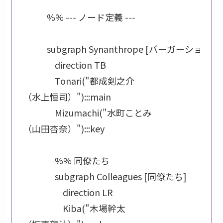
            %% --- ノード定義 ---

            subgraph Synanthrope [バーガーショップ「シナントロープ」]

                direction TB

                Tonari("都成剣之介
（水上恒司）"):::main

                Mizumachi("水町ことみ
（山田杏奈）"):::key

                %% 同僚たち

                subgraph Colleagues [同僚たち]

                    direction LR

                    Kiba("木場幹太