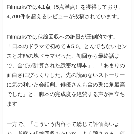
Filmarksでは
4.1点
（5点満点）を獲得しており、
4,700件を超えるレビューが投稿されています。
Filmarksでは伏線回収への絶賛が圧倒的です。
「日本のドラマで初めて★5.0。とんでもないセン
スと才能の塊ドラマだった。初回から最終話ま
で、全てが計算された緻密な脚本」、「あまりの
面白さにびっくりした。先の読めないストーリー
に気の利いた会話劇。俳優さんも含め兎に角最高
でした」と、脚本の完成度を絶賛する声が目立ち
ます。
一方で、「こういう内容って総じて評価高いよ
ね。考察と伏線回収みたいな。よく騙される。何