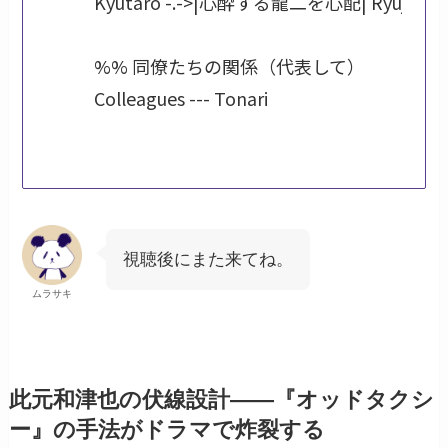
            Kyutaro -.->|心酔する龍二を心配| Ryuji

            %% 同僚たちの関係（代表して）

            Colleagues --- Tonari

視聴後にまた来てね。
ムラサキ
此元和津也の伏線設計——『オッドタクシ
ー』の手法がドラマで炸裂する