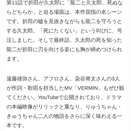
第11話で折田が久太郎に「龍二と久太郎、死ぬな
らどちらか」と迫る場面は、本作屈指の名シーン
です。折田の嘘を見抜きながらも龍二を守ろうと
する久太郎。「死にたくない」という叫びに、号
泣しました。そして最終話、久太郎の死を知った
龍二が折田に刃を向ける姿にも胸が締めつけられ
ます。
遠藤雄弥さん、アフロさん、染谷将太さんの3人
が作詞・歌唱を担当したMV「VERMIN」もぜひ観
てください。YouTubeで公開されており、ドラマ
の本編映像がリリックと重なり、りゅうちゃん・
きゅうちゃん二人の物語をさらに深く味わえる一
本です。