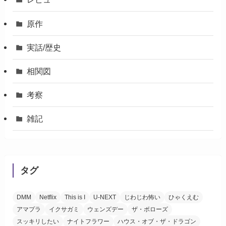
原作
実話/歴史
相関図
考察
雑記
タグ
DMM
Netflix
This is I
U-NEXT
じわじわ怖い
ひゃくえむ
アマプラ
イクサガミ
ウェンズデー
ザ・ボローズ
スッキリしたい
ナイトフラワー
ハウス・オブ・ザ・ドラゴン