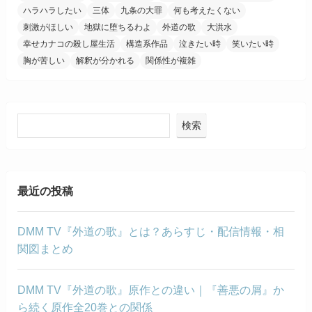
ハラハラしたい
三体
九条の大罪
何も考えたくない
刺激がほしい
地獄に堕ちるわよ
外道の歌
大洪水
幸せカナコの殺し屋生活
構造系作品
泣きたい時
笑いたい時
胸が苦しい
解釈が分かれる
関係性が複雑
検索
最近の投稿
DMM TV『外道の歌』とは？あらすじ・配信情報・相
関図まとめ
DMM TV『外道の歌』原作との違い｜『善悪の屑』か
ら続く原作全20巻との関係