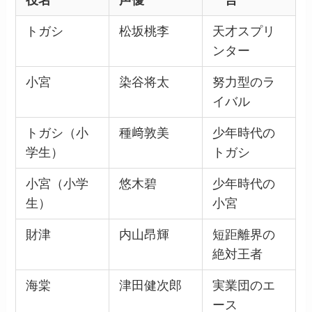
役名
声優
一言
トガシ
松坂桃李
天才スプリ
ンター
小宮
染谷将太
努力型のラ
イバル
トガシ（小
種﨑敦美
少年時代の
学生）
トガシ
小宮（小学
悠木碧
少年時代の
生）
小宮
財津
内山昂輝
短距離界の
絶対王者
海棠
津田健次郎
実業団のエ
ース