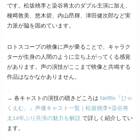
です。松坂桃李と染谷将太のダブル主演に加え、
種﨑敦美、悠木碧、内山昂輝、津田健次郎など実
力派が脇を固めています。
ロトスコープの映像に声が乗ることで、キャラク
ターが生身の人間のように立ち上がってくる感覚
があります。声の演技がここまで映像と共鳴する
作品はなかなかありません。
→ 各キャストの演技の聴きどころは
Netflix『ひゃ
くえむ。』声優キャスト一覧｜松坂桃李×染谷将
太14年ぶり共演の魅力を解説
で詳しく紹介してい
ます。