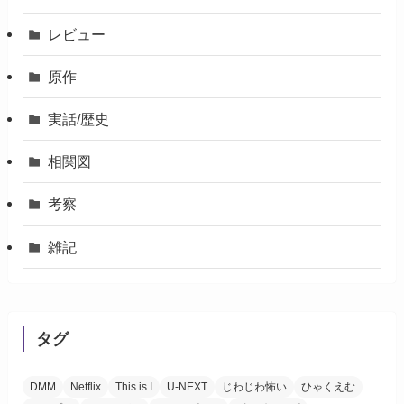
レビュー
原作
実話/歴史
相関図
考察
雑記
タグ
DMM
Netflix
This is I
U-NEXT
じわじわ怖い
ひゃくえむ