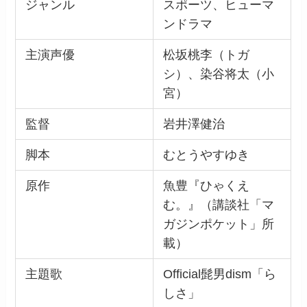
ジャンル
スポーツ、ヒューマ
ンドラマ
主演声優
松坂桃李（トガ
シ）、染谷将太（小
宮）
監督
岩井澤健治
脚本
むとうやすゆき
原作
魚豊『ひゃくえ
む。』（講談社「マ
ガジンポケット」所
載）
主題歌
Official髭男dism「ら
しさ」