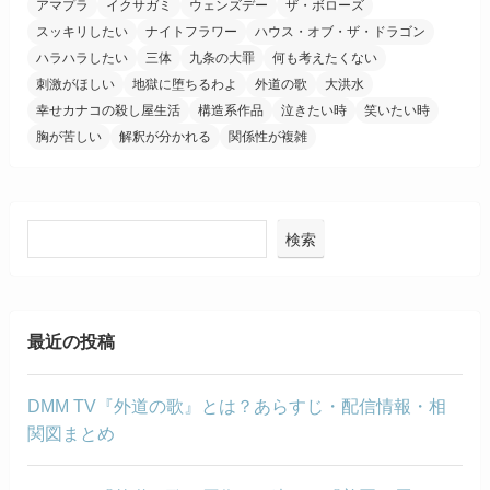
アマプラ
イクサガミ
ウェンズデー
ザ・ボローズ
スッキリしたい
ナイトフラワー
ハウス・オブ・ザ・ドラゴン
ハラハラしたい
三体
九条の大罪
何も考えたくない
刺激がほしい
地獄に堕ちるわよ
外道の歌
大洪水
幸せカナコの殺し屋生活
構造系作品
泣きたい時
笑いたい時
胸が苦しい
解釈が分かれる
関係性が複雑
検索
最近の投稿
DMM TV『外道の歌』とは？あらすじ・配信情報・相
関図まとめ