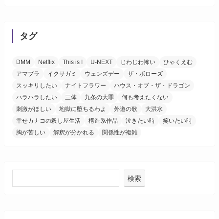
タグ
DMM
Netflix
This is I
U-NEXT
じわじわ怖い
ひゃくえむ
アマプラ
イクサガミ
ウェンズデー
ザ・ボローズ
スッキリしたい
ナイトフラワー
ハウス・オブ・ザ・ドラゴン
ハラハラしたい
三体
九条の大罪
何も考えたくない
刺激がほしい
地獄に堕ちるわよ
外道の歌
大洪水
幸せカナコの殺し屋生活
構造系作品
泣きたい時
笑いたい時
胸が苦しい
解釈が分かれる
関係性が複雑
検索